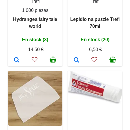
Trefl
Trefl
1 000 piezas
Hydrangea fairy tale
Lepidlo na puzzle Trefl
world
70ml
En stock (3)
En stock (20)
14,50 €
6,50 €