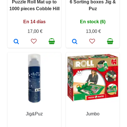
Puzzle Roll Mat up to
6 Sorting boxes Jig &
1000 pieces Cobble Hill
Puz
En 14 días
En stock (6)
17,00 €
13,00 €
Jig&Puz
Jumbo