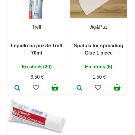
Trefl
Jig&Puz
Lepidlo na puzzle Trefl
Spatula for spreading
70ml
Glue 1 piece
En stock (20)
En stock (8)
6,50 €
1,50 €