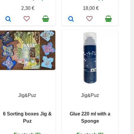
2,30 €
18,00 €
Jig&Puz
Jig&Puz
6 Sorting boxes Jig &
Glue 220 ml with a
Puz
Sponge