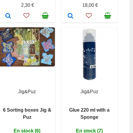
2,30 €
18,00 €
Jig&Puz
Jig&Puz
6 Sorting boxes Jig &
Glue 220 ml with a
Puz
Sponge
En stock (6)
En stock (7)