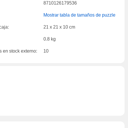
8710126179536
Mostrar tabla de tamaños de puzzle
caja:
21 x 21 x 10 cm
0.8 kg
 en stock externo:
10