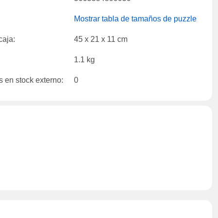
Mostrar tabla de tamaños de puzzle
caja:
45 x 21 x 11 cm
1.1 kg
 en stock externo:
0