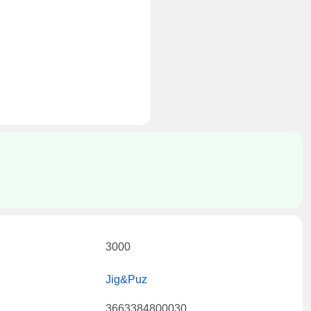
3000
Jig&Puz
3663384800030