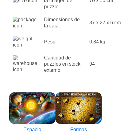
la imagen de
70 x 50 cm
puzzle:
Dimensiones de
37 x 27 x 6 cm
la caja:
Peso
0.84 kg
Cantidad de
puzzles en stock
94
externo:
Espacio
Formas