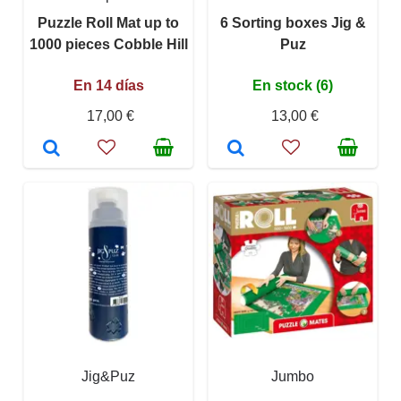
Puzzle Roll Mat up to
6 Sorting boxes Jig &
1000 pieces Cobble Hill
Puz
En 14 días
En stock (6)
17,00 €
13,00 €
Jig&Puz
Jumbo