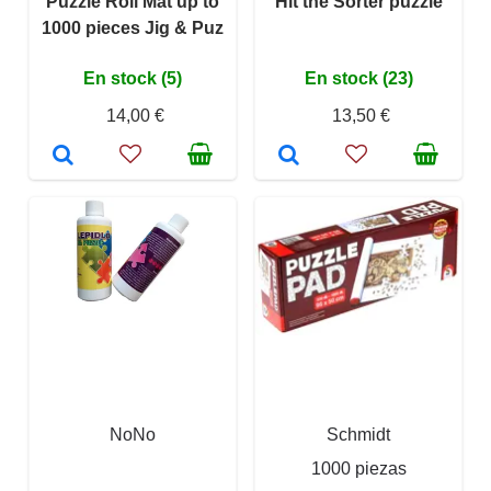
Puzzle Roll Mat up to
Hit the Sorter puzzle
1000 pieces Jig & Puz
En stock (5)
En stock (23)
14,00 €
13,50 €
NoNo
Schmidt
1000 piezas