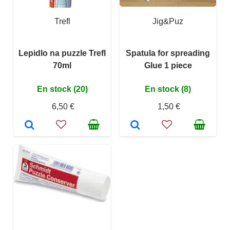
Trefl
Jig&Puz
Lepidlo na puzzle Trefl
Spatula for spreading
70ml
Glue 1 piece
En stock (20)
En stock (8)
6,50 €
1,50 €