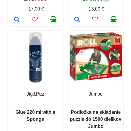
17,00 €
13,00 €
Jig&Puz
Jumbo
Glue 220 ml with a
Podložka na skladanie
Sponge
puzzle do 1500 dielikov
Jumbo