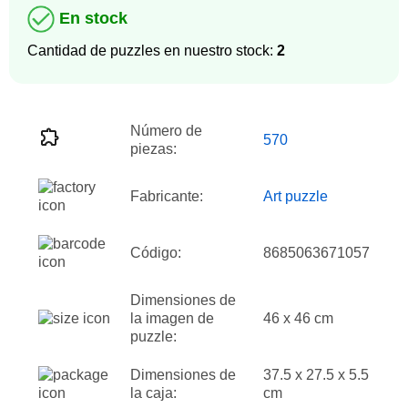
En stock
Cantidad de puzzles en nuestro stock:
2
Número de
570
piezas:
Fabricante:
Art puzzle
Código:
8685063671057
Dimensiones de
la imagen de
46 x 46 cm
puzzle:
Dimensiones de
37.5 x 27.5 x 5.5
la caja:
cm