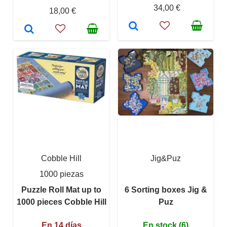
34,00 €
18,00 €
Cobble Hill
Jig&Puz
1000 piezas
Puzzle Roll Mat up to
6 Sorting boxes Jig &
1000 pieces Cobble Hill
Puz
En 14 días
En stock (6)