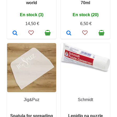
world
70ml
En stock (3)
En stock (20)
14,50 €
6,50 €
Jig&Puz
Schmidt
Spatula for spreading
Lepidlo na puzzle