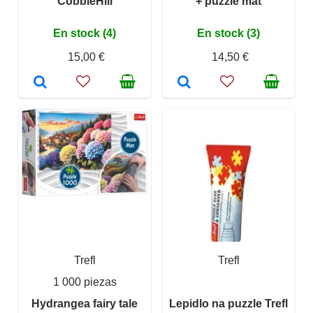
CobbleHill
+ puzzle mat
En stock (4)
En stock (3)
15,00 €
14,50 €
Trefl
Trefl
1 000 piezas
Hydrangea fairy tale
Lepidlo na puzzle Trefl