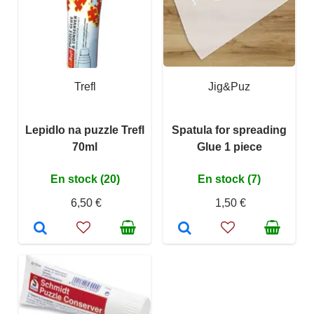
Trefl
Jig&Puz
Lepidlo na puzzle Trefl
Spatula for spreading
70ml
Glue 1 piece
En stock (20)
En stock (7)
6,50 €
1,50 €