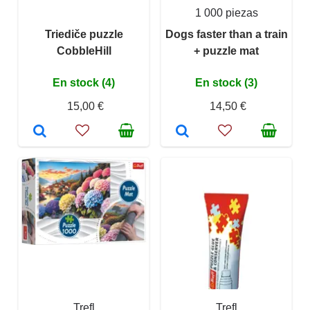
1 000 piezas
Triediče puzzle
Dogs faster than a train
CobbleHill
+ puzzle mat
En stock (4)
En stock (3)
15,00 €
14,50 €
Trefl
Trefl