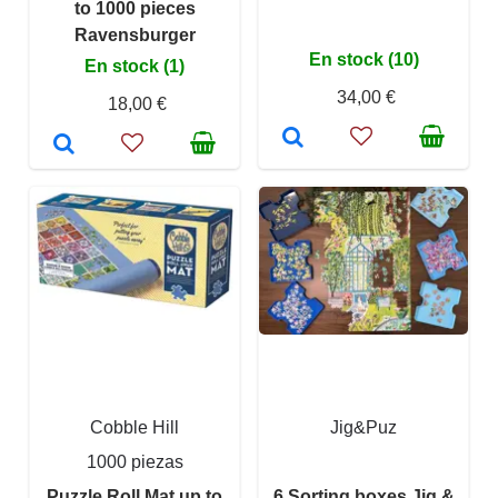
to 1000 pieces
Ravensburger
En stock (10)
En stock (1)
34,00 €
18,00 €
Cobble Hill
Jig&Puz
1000 piezas
Puzzle Roll Mat up to
6 Sorting boxes Jig &