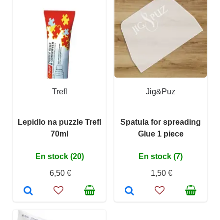
Trefl
Jig&Puz
Lepidlo na puzzle Trefl
Spatula for spreading
70ml
Glue 1 piece
En stock (20)
En stock (7)
6,50 €
1,50 €