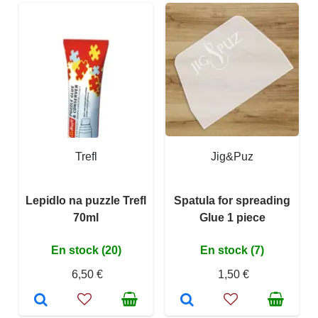
Trefl
Jig&Puz
Lepidlo na puzzle Trefl
Spatula for spreading
70ml
Glue 1 piece
En stock (20)
En stock (7)
6,50 €
1,50 €