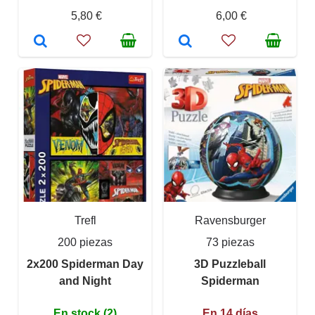
5,80 €
6,00 €
Trefl
Ravensburger
200 piezas
73 piezas
2x200 Spiderman Day
3D Puzzleball
and Night
Spiderman
En stock (2)
En 14 días