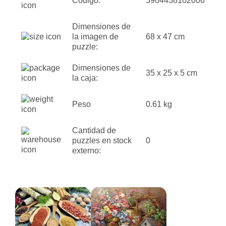
Código:
5904438102006
Dimensiones de
la imagen de
68 x 47 cm
puzzle:
Dimensiones de
35 x 25 x 5 cm
la caja:
Peso
0.61 kg
Cantidad de
puzzles en stock
0
externo: