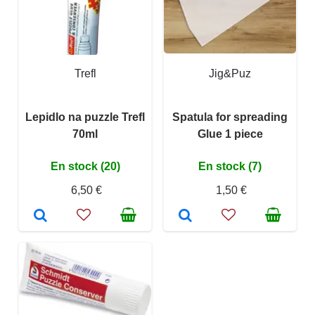
Trefl
Jig&Puz
Lepidlo na puzzle Trefl
Spatula for spreading
70ml
Glue 1 piece
En stock (20)
En stock (7)
6,50 €
1,50 €