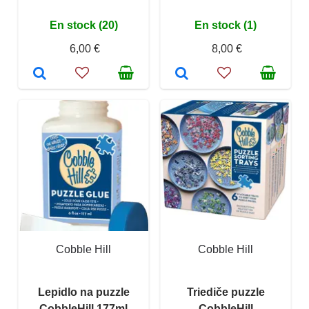
En stock (20)
En stock (1)
6,00 €
8,00 €
Cobble Hill
Cobble Hill
Lepidlo na puzzle
Triediče puzzle
CobbleHill 177ml
CobbleHill