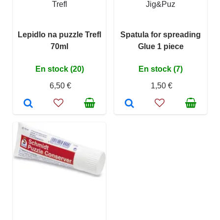
Trefl
Jig&Puz
Lepidlo na puzzle Trefl
Spatula for spreading
70ml
Glue 1 piece
En stock (20)
En stock (7)
6,50 €
1,50 €