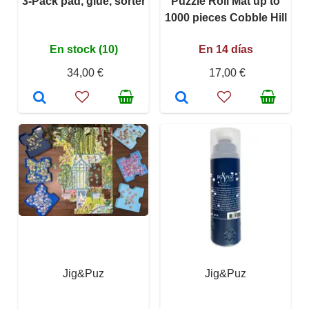
3-Pack pad, glue, sorter
Puzzle Roll Mat up to
1000 pieces Cobble Hill
En stock (10)
En 14 días
34,00 €
17,00 €
Jig&Puz
Jig&Puz