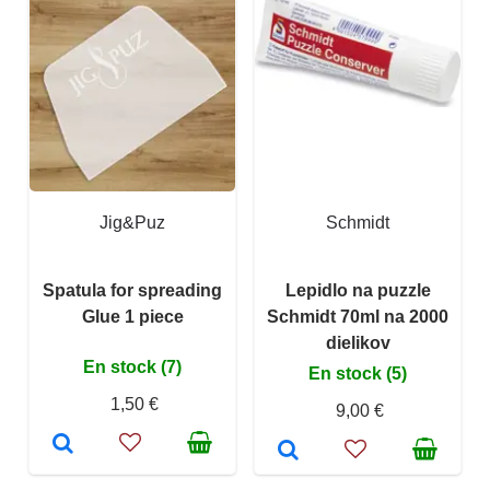
Jig&Puz
Schmidt
Spatula for spreading
Lepidlo na puzzle
Glue 1 piece
Schmidt 70ml na 2000
dielikov
En stock (7)
En stock (5)
1,50 €
9,00 €