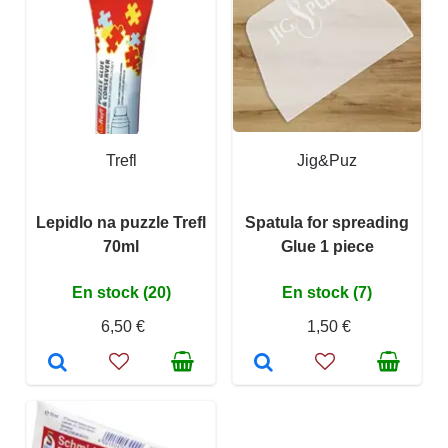
Trefl
Jig&Puz
Lepidlo na puzzle Trefl
Spatula for spreading
70ml
Glue 1 piece
En stock (20)
En stock (7)
6,50 €
1,50 €