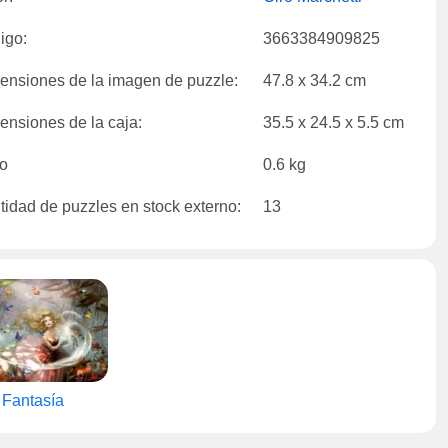
igo:
3663384909825
ensiones de la imagen de puzzle:
47.8 x 34.2 cm
ensiones de la caja:
35.5 x 24.5 x 5.5 cm
o
0.6 kg
tidad de puzzles en stock externo:
13
Fantasía