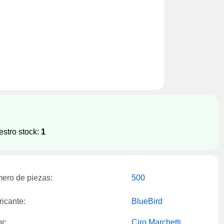
estro stock:
1
ero de piezas:
500
ricante:
BlueBird
r:
Ciro Marchetti