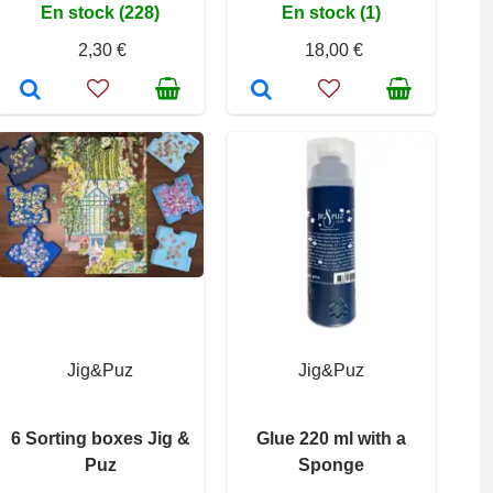
En stock (228)
En stock (1)
2,30 €
18,00 €
Jig&Puz
Jig&Puz
6 Sorting boxes Jig &
Glue 220 ml with a
Puz
Sponge