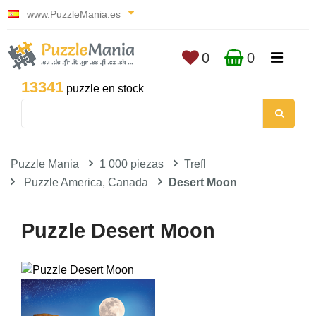
www.PuzzleMania.es
0
0
13341
puzzle en stock
Puzzle Mania
1 000 piezas
Trefl
Puzzle America, Canada
Desert Moon
Puzzle Desert Moon