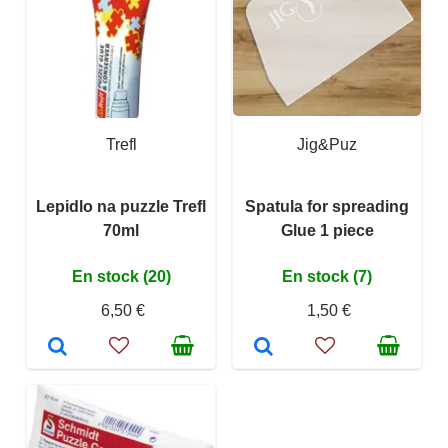
Trefl
Jig&Puz
Lepidlo na puzzle Trefl
Spatula for spreading
70ml
Glue 1 piece
En stock (20)
En stock (7)
6,50 €
1,50 €