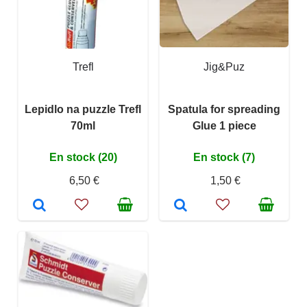
Trefl
Jig&Puz
Lepidlo na puzzle Trefl
Spatula for spreading
70ml
Glue 1 piece
En stock (20)
En stock (7)
6,50 €
1,50 €