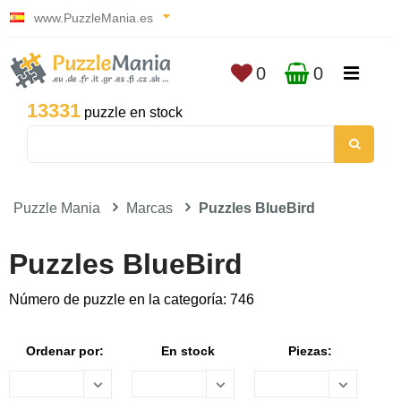
www.PuzzleMania.es
0
0
13331
puzzle en stock
Puzzle Mania
Marcas
Puzzles BlueBird
Puzzles BlueBird
Número de puzzle en la categoría: 746
Ordenar por:
En stock
Piezas: