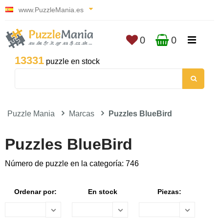
www.PuzzleMania.es
0
0
13331
puzzle en stock
Puzzle Mania
Marcas
Puzzles BlueBird
Puzzles BlueBird
Número de puzzle en la categoría: 746
Ordenar por:
En stock
Piezas: