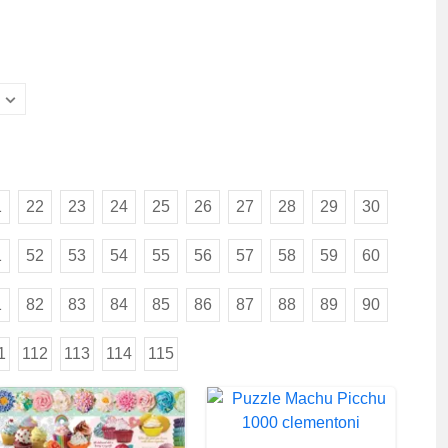
1
22
23
24
25
26
27
28
29
30
1
52
53
54
55
56
57
58
59
60
1
82
83
84
85
86
87
88
89
90
1
112
113
114
115