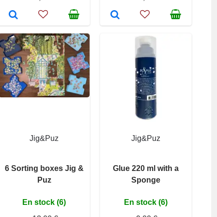
Jig&Puz
Jig&Puz
6 Sorting boxes Jig &
Glue 220 ml with a
Puz
Sponge
En stock (6)
En stock (6)