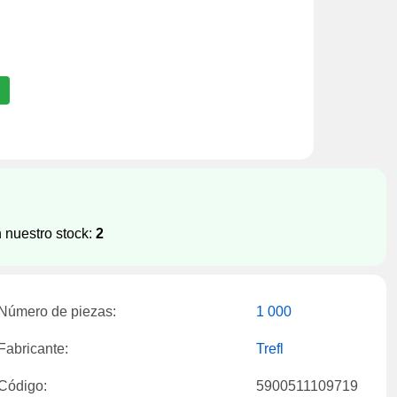
 nuestro stock:
2
Número de piezas:
1 000
Fabricante:
Trefl
Código:
5900511109719