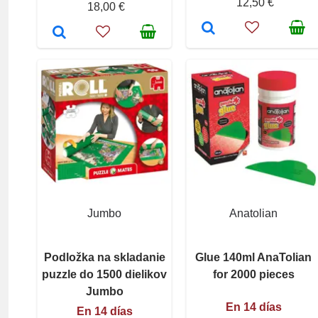
12,50 €
18,00 €
Jumbo
Anatolian
Podložka na skladanie
Glue 140ml AnaTolian
puzzle do 1500 dielikov
for 2000 pieces
Jumbo
En 14 días
En 14 días