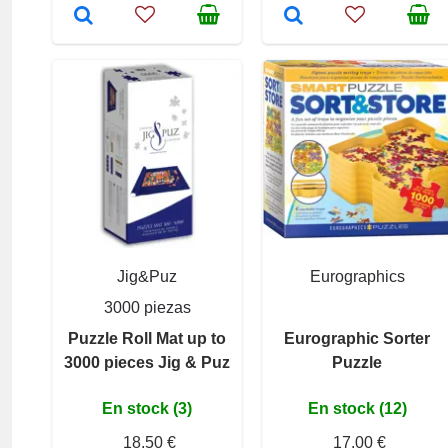
Jig&Puz
Eurographics
3000 piezas
Puzzle Roll Mat up to
Eurographic Sorter
3000 pieces Jig & Puz
Puzzle
En stock (3)
En stock (12)
18,50 €
17,00 €