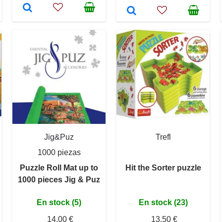
Jig&Puz
Trefl
1000 piezas
Puzzle Roll Mat up to
Hit the Sorter puzzle
1000 pieces Jig & Puz
En stock (5)
En stock (23)
14,00 €
13,50 €