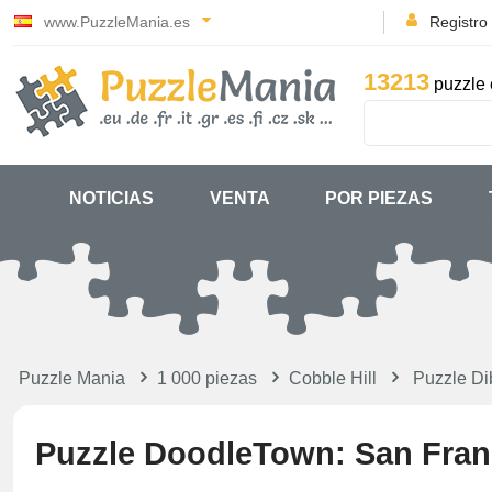
www.PuzzleMania.es
Registro
13213
puzzle 
NOTICIAS
VENTA
POR PIEZAS
Puzzle Mania
1 000 piezas
Cobble Hill
Puzzle Di
Puzzle DoodleTown: San Fran