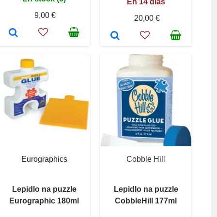
En 14 días
9,00 €
20,00 €
Eurographics
Cobble Hill
Lepidlo na puzzle
Lepidlo na puzzle
Eurographic 180ml
CobbleHill 177ml