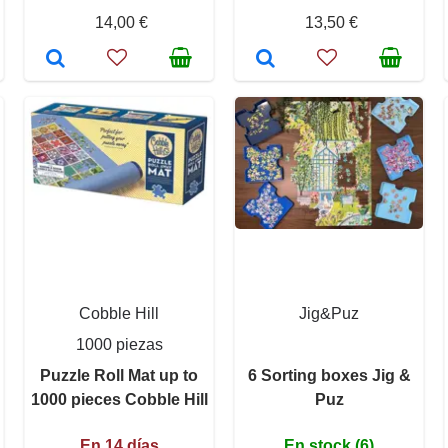
14,00 €
13,50 €
Cobble Hill
Jig&Puz
1000 piezas
Puzzle Roll Mat up to
6 Sorting boxes Jig &
1000 pieces Cobble Hill
Puz
En 14 días
En stock (6)