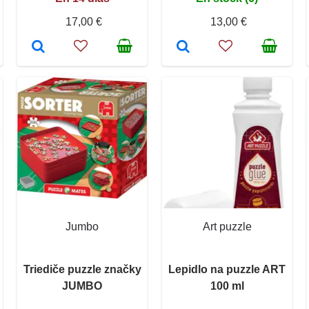
17,00 €
13,00 €
Jumbo
Art puzzle
Triediče puzzle značky
Lepidlo na puzzle ART
JUMBO
100 ml