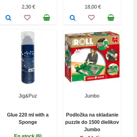
2,30 €
18,00 €
Jig&Puz
Jumbo
Glue 220 ml with a
Podložka na skladanie
Sponge
puzzle do 1500 dielikov
Jumbo
En stock (6)