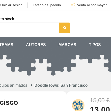
/
Iniciar sesión
Estado del pedido
Venta al por mayor
en stock
TEMAS
AUTORES
MARCAS
TIPOS
bujos animados
DoodleTown: San Francisco
15,00 €
cisco
13,00