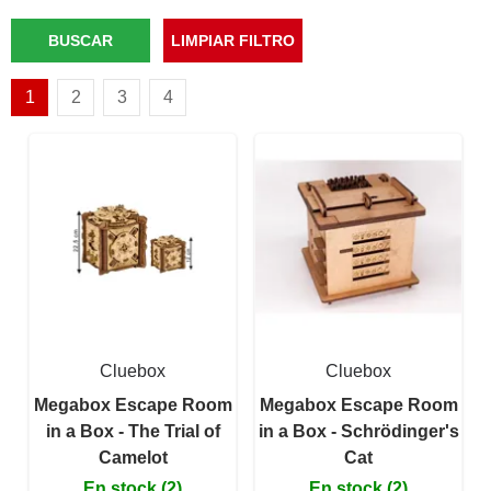
1
2
3
4
Cluebox
Cluebox
Megabox Escape Room
Megabox Escape Room
in a Box - The Trial of
in a Box - Schrödinger's
Camelot
Cat
En stock (2)
En stock (2)