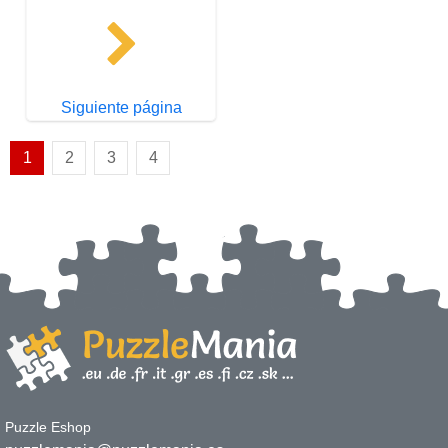
Siguiente página
1
2
3
4
Puzzle Eshop